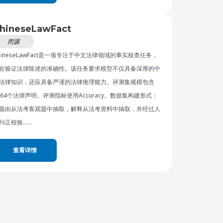
hineseLawFact
闭源
hineseLawFact是一项专注于中文法律领域的事实核查任务，
在验证法律陈述的准确性。该任务要求模型不仅具备深厚的中
法律知识，还应具备严谨的法律推理能力。
评测集规模包含
464个法律声明。
评测指标使用Accuracy。
数据集构建形式：
题由从法考客观题中抽取，解释从法考资料中抽取，并经过人
纠正校验……
查看详情