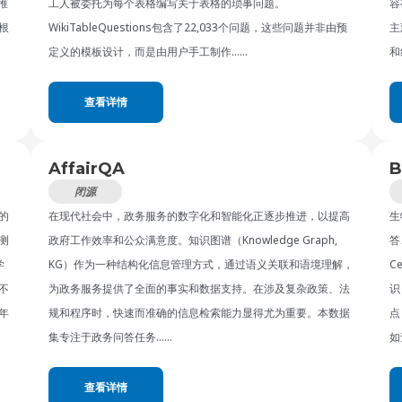
推
工人被委托为每个表格编写关于表格的琐事问题。
容
根
WikiTableQuestions包含了22,033个问题，这些问题并非由预
主
定义的模板设计，而是由用户手工制作……
和
查看详情
AffairQA
B
闭源
的
在现代社会中，政务服务的数字化和智能化正逐步推进，以提高
生
测
政府工作效率和公众满意度。知识图谱（Knowledge Graph,
答
学
KG）作为一种结构化信息管理方式，通过语义关联和语境理解，
C
不
为政务服务提供了全面的事实和数据支持。在涉及复杂政策、法
识
年
规和程序时，快速而准确的信息检索能力显得尤为重要。本数据
点
集专注于政务问答任务……
如
查看详情