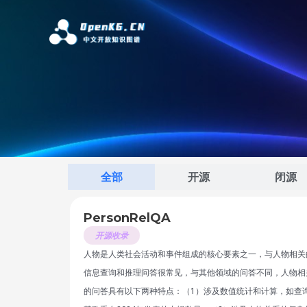
跳
至
内
容
全部
开源
闭源
PersonRelQA
开源收录
人物是人类社会活动和事件组成的核心要素之一，与人物相关
信息查询和推理问答很常见，与其他领域的问答不同，人物相
的问答具有以下两种特点：（1）涉及数值统计和计算，如查