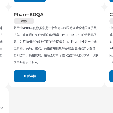
PharmKGQA
C
闭源
料
基于PharmKG的数据集是一个专为生物医药领域设计的问答数
C
据
据集，旨在通过整合药物知识图谱（PharmKG）中的结构化信
旨
涵
息，为药物相关的多种问答任务提供支持。PharmKG是一个涵
文
目
盖药物、疾病、靶点、药物作用机制等多维度信息的知识图谱，
9
特
特别适用于药物发现、精准医疗和个性化治疗等研究领域。该数
问
据集具有以下特点……
工
查看详情
可验