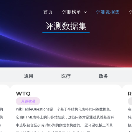
首页
评测榜单
评测数据集
评测数据集
通用
医疗
政务
WTQ
R
开源收录
的
WikiTableQuestions是一个基于半结构化表格的问答数据集。
在
关
它由HTML表格上的问答对组成，这些问答对是通过从维基百科
特
询
中选取包含至少8行和5列的数据表构建的。 亚马逊机械土耳其
接